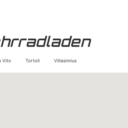
hrradladen
 Vito
Tortolì
Villasimius