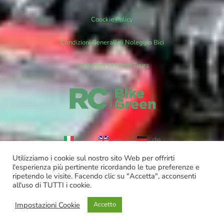
Coockie Policy
Condizioni Generali di Noleggio Bici
Condizioni Generali Tours
it
en
de
Utilizziamo i cookie sul nostro sito Web per offrirti
Copyright ©
Bike Green Group Srl- Noleggio Vendita Escursioni
l'esperienza più pertinente ricordando le tue preferenze e
ripetendo le visite. Facendo clic su "Accetta", acconsenti
all'uso di TUTTI i cookie.
Impostazioni Cookie
Accetto