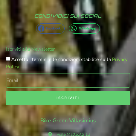
CONDIVIDICI SUI SOCIAL
Facebook
WhatsApp
Iscriviti alla Newsletter
Accetto i termini e le condizioni stabilite sulla
Privacy
Policy
ISCRIVITI
Bike Green Villasimius
Viale Matteotti 13