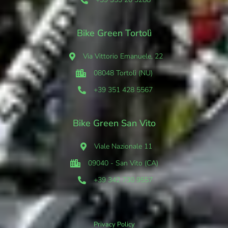
Bike Green Tortolì
Via Vittorio Emanuele, 22
08048 Tortolì (NU)
+39 351 428 5567
Bike Green San Vito
Viale Nazionale 11
09040 - San Vito (CA)
+39 342 730 9557
Privacy Policy