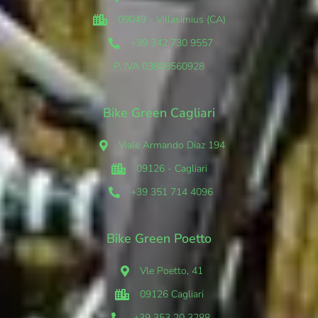
09049 - Villasimius (CA)
+39 342 730 9557
P. IVA 03808560928
Bike Green Cagliari
Viale Armando Diaz 194
09126 - Cagliari
+39 351 714 4096
Bike Green Poetto
Vle Poetto, 41
09126 Cagliari
+39 353 20 3288