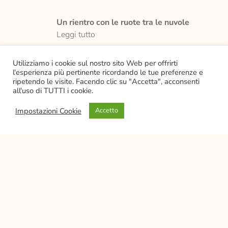
Un rientro con le ruote tra le nuvole
Leggi tutto
Utilizziamo i cookie sul nostro sito Web per offrirti
Sulle strade del vino, del Giro, sino al
l'esperienza più pertinente ricordando le tue preferenze e
mare più bello d’Italia
ripetendo le visite. Facendo clic su "Accetta", acconsenti
Leggi tutto
all'uso di TUTTI i cookie.
Impostazioni Cookie
Accetto
Facebook
WhatsApp