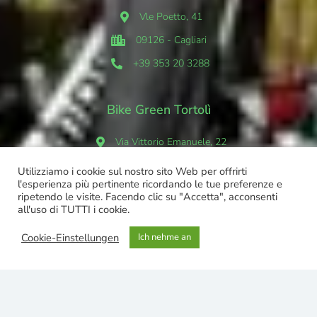
Vle Poetto, 41
09126 - Cagliari
+39 353 20 3288
Bike Green Tortolì
Via Vittorio Emanuele, 22
08048 Tortolì (NU)
Utilizziamo i cookie sul nostro sito Web per offrirti
l'esperienza più pertinente ricordando le tue preferenze e
+39 351 428 5567
ripetendo le visite. Facendo clic su "Accetta", acconsenti
all'uso di TUTTI i cookie.
Bike Green San Vito
Cookie-Einstellungen
Ich nehme an
Viale Nazionale 11
09040 - San Vito (CA)
+39 342 730 9557