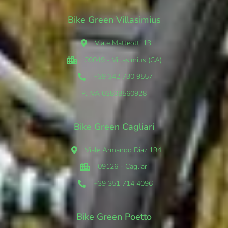
Bike Green Villasimius
Viale Matteotti 13
09049 - Villasimius (CA)
+39 342 730 9557
P. IVA 03808560928
Bike Green Cagliari
Viale Armando Diaz 194
09126 - Cagliari
+39 351 714 4096
Bike Green Poetto