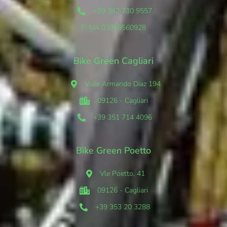
+39 342 730 9557
P. IVA 03808560928
Bike Green Cagliari
Viale Armando Diaz 194
09126 - Cagliari
+39 351 714 4096
Bike Green Poetto
Vle Poetto, 41
09126 - Cagliari
+39 353 20 3288