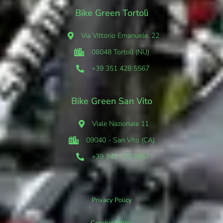
Bike Green Tortolì
Via Vittorio Emanuele, 22
08048 Tortolì (NU)
+39 351 428 5567
Bike Green San Vito
Viale Nazionale 11
09040 - San Vito (CA)
+39 342 730 9557
Privacy Policy