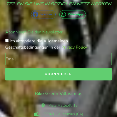
TEILEN SIE UNS IN SOZIALEN NETZWERKEN
Facebook
WhatsApp
Abonnieren Sie den Newsletter
Ich akzeptiere die Allgemeinen
Geschäftsbedingungen in der
Privacy Policy
ABONNIEREN
Bike Green Villasimius
Viale Matteotti 13
09049 - Villasimius (CA)