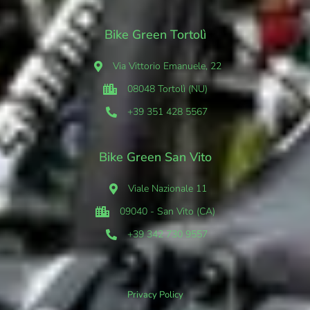
Bike Green Tortolì
Via Vittorio Emanuele, 22
08048 Tortolì (NU)
+39 351 428 5567
Bike Green San Vito
Viale Nazionale 11
09040 - San Vito (CA)
+39 342 730 9557
Privacy Policy