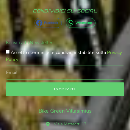
CONDIVIDICI SUI SOCIAL
Facebook
WhatsApp
Iscriviti alla Newsletter
Accetto i termini e le condizioni stabilite sulla
Privacy
Policy
ISCRIVITI
Bike Green Villasimius
Viale Matteotti 13