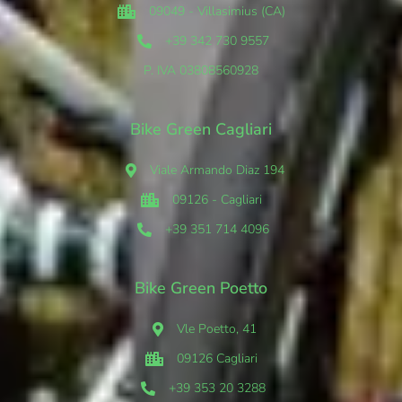
09049 - Villasimius (CA)
+39 342 730 9557
P. IVA 03808560928
Bike Green Cagliari
Viale Armando Diaz 194
09126 - Cagliari
+39 351 714 4096
Bike Green Poetto
Vle Poetto, 41
09126 Cagliari
+39 353 20 3288