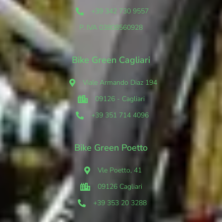
+39 342 730 9557
P. IVA 03808560928
Bike Green Cagliari
Viale Armando Diaz 194
09126 - Cagliari
+39 351 714 4096
Bike Green Poetto
Vle Poetto, 41
09126 Cagliari
+39 353 20 3288