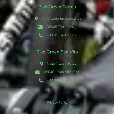
Bike Green Tortolì
Via Vittorio Emanuele, 22
08048 Tortolì (NU)
+39 351 428 5567
Bike Green San Vito
Viale Nazionale 11
09040 - San Vito (CA)
+39 342 730 9557
Privacy Policy