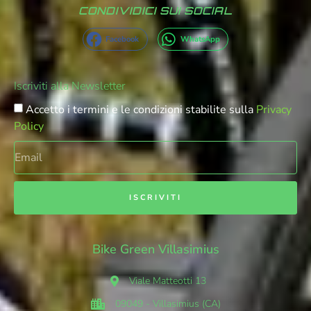
CONDIVIDICI SUI SOCIAL
Facebook
WhatsApp
Iscriviti alla Newsletter
Accetto i termini e le condizioni stabilite sulla
Privacy
Policy
ISCRIVITI
Bike Green Villasimius
Viale Matteotti 13
09049 - Villasimius (CA)